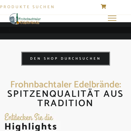
Suchen
0 Artikel
Toggle
navigation
DEN SHOP DURCHSUCHEN
Frohnbachtaler Edelbrände:
SPITZENQUALITÄT AUS
TRADITION