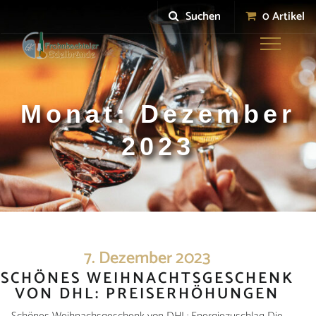
Suchen
0 Artikel
Toggle
navigation
Monat:
Dezember
2023
7. Dezember 2023
SCHÖNES WEIHNACHTSGESCHENK
VON DHL: PREISERHÖHUNGEN