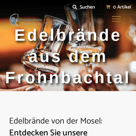
Suchen
0 Artikel
Toggle
navigation
Edelbrände
aus dem
Frohnbachtal
Edelbrände von der Mosel:
Entdecken Sie unsere