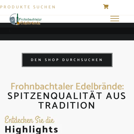
Suchen
0 Artikel
Toggle
navigation
DEN SHOP DURCHSUCHEN
Frohnbachtaler Edelbrände:
SPITZENQUALITÄT AUS
TRADITION