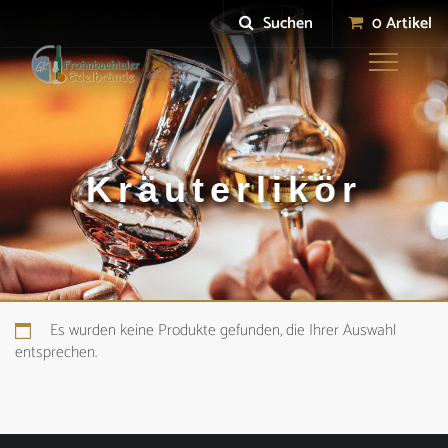
Suchen
0 Artikel
Toggle
navigation
Kräuterlikör
Es wurden keine Produkte gefunden, die Ihrer Auswahl
entsprechen.