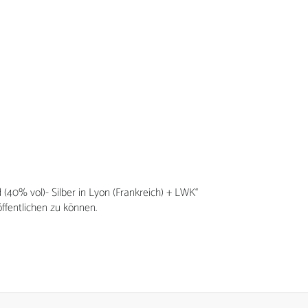
Mein Konto bei Frohnbachtaler Edelbrände
Kasse
Warenkorb
 (40% vol)- Silber in Lyon (Frankreich) + LWK“
ffentlichen zu können.