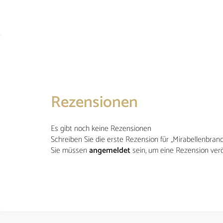
Zahlung und Versand
Impressum
Kontakt
Allgemeine Geschäftsbedingungen
Privatsphäre und Datenschutz
Privatsphäre-Einstellungen ändern
Rezensionen
Widerrufsrecht für Bestellungen
Es gibt noch keine Rezensionen
Vertrag widerrufen
Schreiben Sie die erste Rezension für „Mirabellenbrand
Sie müssen
angemeldet
sein, um eine Rezension verö
2025 © Frohnbachtaler Edelbrände