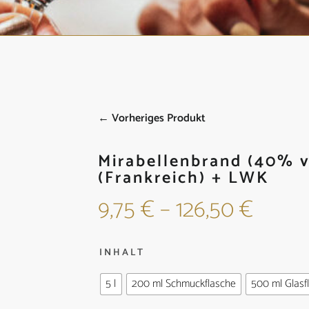
← Vorheriges Produkt
Mirabellenbrand (40% vo
(Frankreich) + LWK
9,75
€
–
126,50
€
INHALT
5 l
200 ml Schmuckflasche
500 ml Glasf