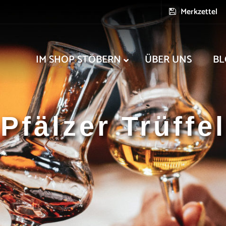
Merkzettel
IM SHOP STÖBERN
ÜBER UNS
BL
Pfälzer Trüffel