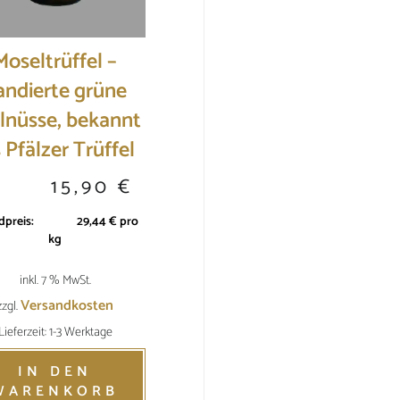
Moseltrüffel –
andierte grüne
nüsse, bekannt
s Pfälzer Trüffel
SHOP-LINKS
F
15,90
€
,90
€
Mein Konto bei Frohnbachtaler Edelbrände
33,15
€
dpreis:
29,44
€
pro
Kasse
kg
Warenkorb
inkl. 7 % MwSt.
Versandkosten
zzgl.
Lieferzeit: 1-3 Werktage
IN DEN
WARENKORB