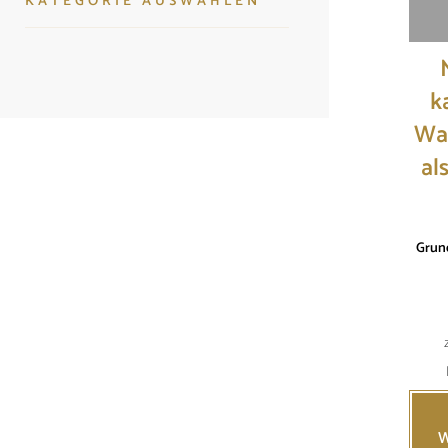
k
Wal
al
INFORMATIONEN
17
Zahlung und Versand
Grun
Impressum
Kontakt
Allgemeine Geschäftsbedingungen
Privatsphäre und Datenschutz
Privatsphäre-Einstellungen ändern
Widerrufsrecht für Bestellungen