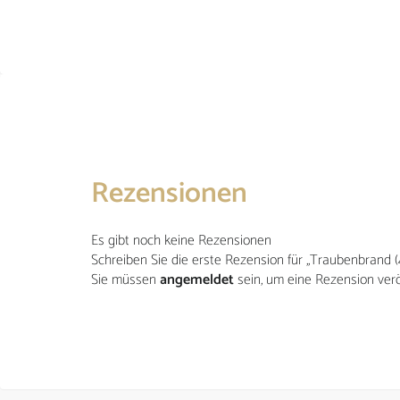
INFORMATIONEN
Zahlung und Versand
Impressum
Kontakt
Allgemeine Geschäftsbedingungen
Privatsphäre und Datenschutz
Privatsphäre-Einstellungen ändern
Rezensionen
Widerrufsrecht für Bestellungen
Es gibt noch keine Rezensionen
Vertrag widerrufen
Schreiben Sie die erste Rezension für „Traubenbrand 
Sie müssen
angemeldet
sein, um eine Rezension verö
2025 © Frohnbachtaler Edelbrände