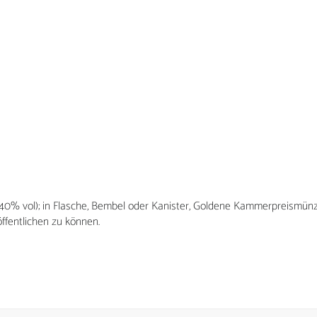
SHOP-LINKS
F
Mein Konto bei Frohnbachtaler Edelbrände
Kasse
Warenkorb
(40% vol); in Flasche, Bembel oder Kanister, Goldene Kammerpreismün
ffentlichen zu können.