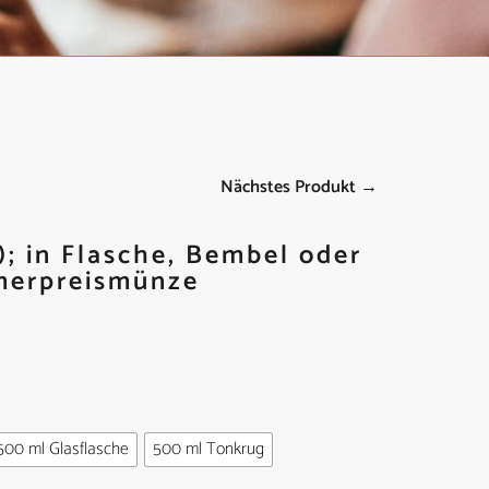
Nächstes Produkt →
; in Flasche, Bembel oder
merpreismünze
500 ml Glasflasche
500 ml Tonkrug