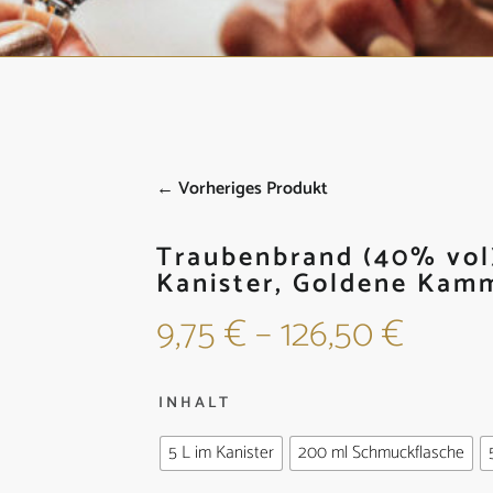
← Vorheriges Produkt
Traubenbrand (40% vol)
Kanister, Goldene Kam
9,75
€
–
126,50
€
INHALT
5 L im Kanister
200 ml Schmuckflasche