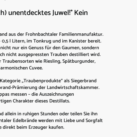
ch) unentdecktes Juwel!° Kein
and aus der Frohnbachtaler Familienmanufaktur.
+ 0,5 l Litern, im Tonkrug und im Kanister bereit.
 nicht nur ein Genuss für den Gaumen, sondern
ch nicht ausgepressten Trauben destilliert wird.
r Traubensorten wie Riesling, Spätburgunder,
harmonischen Cuvee.
r Kategorie „Traubenprodukte“ als Siegerbrand
lbrand-Prämierung der Landwirtschaftskammer.
appas messen – die Auszeichnungen
tigen Charakter dieses Destillats.
 allein in ruhigen Stunden oder teilen Sie ihn
htaler Edelbrände werden mit Liebe und Sorgfalt
ie direkt beim Erzeuger kaufen.